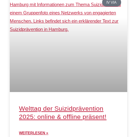
IV VIA
Welttag der Suizidprävention
2025: online & offline präsent!
WEITERLESEN »