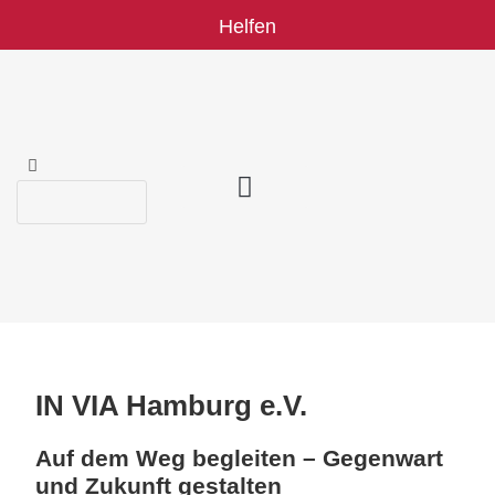
Helfen
Kinder & Jugendliche
Hilfe in Krisen
Neu in Deutschland?
Kaufhaus für Alle
Qualifizierung & Ausbildung
Komm‘ ins Team
IN VIA Hamburg e.V.
IN VIA Hamburg e.V.
Auf dem Weg begleiten – Gegenwart
und Zukunft gestalten