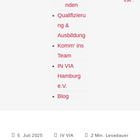
nden
Qualifizieru
ng &
Ausbildung
Komm‘ ins
Team
IN VIA
Hamburg
e.V.
Blog
5. Juli 2025
IV VIA
2 Min. Lesedauer