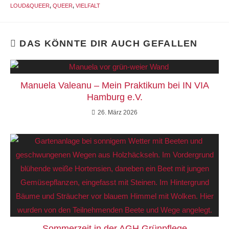
LOUD&QUEER
,
QUEER
,
VIELFALT
DAS KÖNNTE DIR AUCH GEFALLEN
Manuela Valeanu – Mein Praktikum bei IN VIA
Hamburg e.V.
26. März 2026
Sommerzeit in der AGH Grünpflege