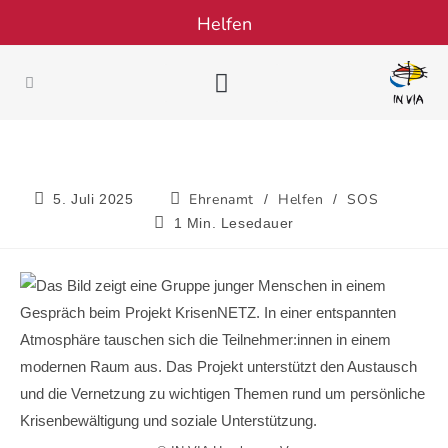
Helfen
Kinder & Jugendliche
Hilfe in Krisen
Neu in Deutschland?
Kaufhaus für Alle
Qualifizierung & Ausbildung
Komm‘ ins Team
IN VIA Hamburg e.V.
Ehrenamt
Helfen
SOS
5. Juli 2025
/
/
1 Min. Lesedauer