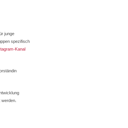
ür junge
uppen spezifisch
stagram-Kanal
orständin
Entwicklung
t werden.