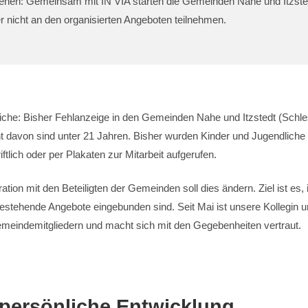
n: Gemeinsam mit IN VIA starten die Gemeinden Nahe und Itzstedt d
er nicht an den organisierten Angeboten teilnehmen.
liche: Bisher Fehlanzeige in den Gemeinden Nahe und Itzstedt (Schle
davon sind unter 21 Jahren. Bisher wurden Kinder und Jugendliche 
lich oder per Plakaten zur Mitarbeit aufgerufen.
ation mit den Beteiligten der Gemeinden soll dies ändern. Ziel ist es
bestehende Angebote eingebunden sind. Seit Mai ist unsere Kollegin 
Gemeindemitgliedern und macht sich mit den Gegebenheiten vertraut.
persönliche Entwicklung