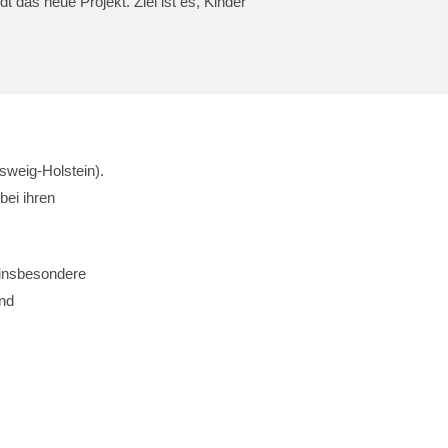
as neue Projekt. Ziel ist es, Kinder
sweig-Holstein).
bei ihren
, insbesondere
und