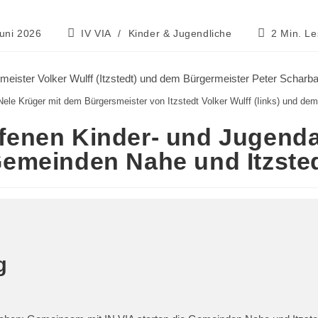
Juni 2026
IV VIA
/
Kinder & Jugendliche
2 Min. L
ele Krüger mit dem Bürgersmeister von Itzstedt Volker Wulff (Iinks) und de
ffenen Kinder- und Jugenda
emeinden Nahe und Itzste
g