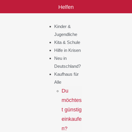
Helfen
Kinder &
Jugendliche
Kita & Schule
Hilfe in Krisen
Neu in
Deutschland?
Kaufhaus für
Alle
Du
möchtes
t günstig
einkaufe
n?