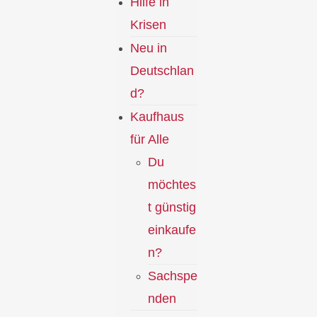
Hilfe in
Krisen
Neu in
Deutschlan
d?
Kaufhaus
für Alle
Du
möchtes
t günstig
einkaufe
n?
Sachspe
nden